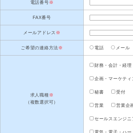
電話番号
※
FAX番号
メールアドレス
※
ご希望の連絡方法
※
電話
メール
財務・会計・経理
企画・マーケティ
秘書
受付
求人職種
※
（複数選択可）
営業
営業企
セールスエンジニ
電気・電子・ハー